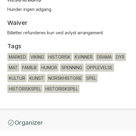
Hunder ingen adgang.
Waiver
Billetter refunderes kun ved avlyst arrangement.
Tags
MARKED
VIKING
HISTORISK
KVINNER
DRAMA
DYR
MAT
FAMILIE
HUMOR
SPENNING
OPPLEVELSE
KULTUR
KUNST
NORSKHISTORIE
SPEL
HISTORISKSPEL
HISTORISKSPILL
Organizer