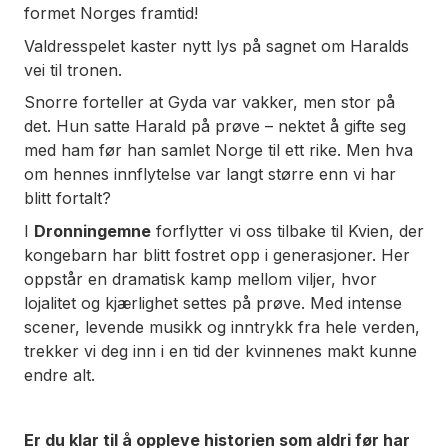
formet Norges framtid!
Valdresspelet kaster nytt lys på sagnet om Haralds
vei til tronen.
Snorre forteller at Gyda var vakker, men stor på
det. Hun satte Harald på prøve – nektet å gifte seg
med ham før han samlet Norge til ett rike. Men hva
om hennes innflytelse var langt større enn vi har
blitt fortalt?
I
Dronningemne
forflytter vi oss tilbake til Kvien, der
kongebarn har blitt fostret opp i generasjoner. Her
oppstår en dramatisk kamp mellom viljer, hvor
lojalitet og kjærlighet settes på prøve. Med intense
scener, levende musikk og inntrykk fra hele verden,
trekker vi deg inn i en tid der kvinnenes makt kunne
endre alt.
Er du klar til å oppleve historien som aldri før har